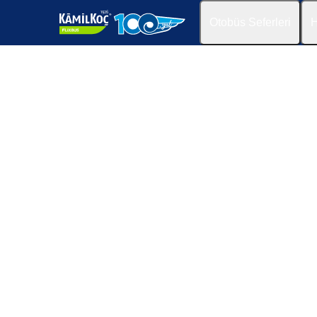
Otobüs Seferleri
H