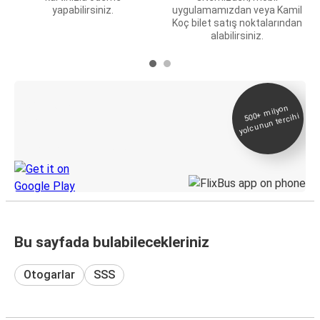
yapabilirsiniz.
uygulamamızdan veya Kamil
Koç bilet satış noktalarından
alabilirsiniz.
E-Bilet ve Canlı
500+
milyon
yolcunun tercihi
Takip
KamilKoc uygulamasını keşfedin
Bu sayfada bulabilecekleriniz
Otogarlar
SSS