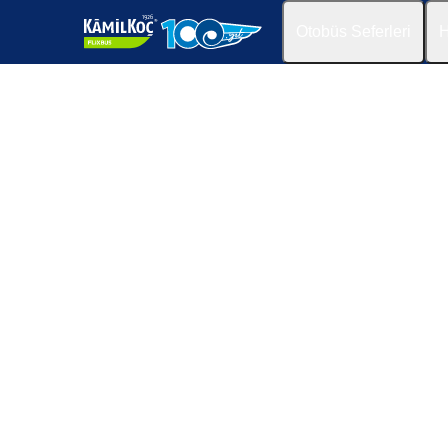
Otobüs Seferleri
H