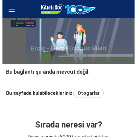
Erciş - Gerze Otobüs Bileti
Bu bağlantı şu anda mevcut değil.
Bu sayfada bulabilecekleriniz:
Otogarlar
Sırada neresi var?
Dünya çapında 8000+ seyahat noktası