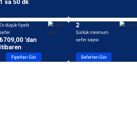
1 sa 50 dk
2
En düşük fiyatlı
sefer
Günlük minimum
₺709,00 ‘dan
sefer sayısı
itibaren
Fiyatları Gör
Seferleri Gör