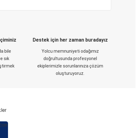
eçiminiz
Destek için her zaman buradayız
a bile
Yolcu memnuniyeti odağımız
e sık
doğrultusunda profesyonel
eştirmek
ekiplerimizle sorunlarınıza çözüm
oluşturuyoruz.
kler