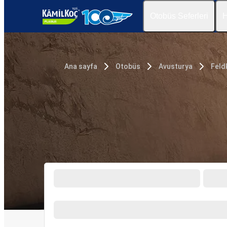
Otobüs Seferleri
H
Ana sayfa
Otobüs
Avusturya
Feld