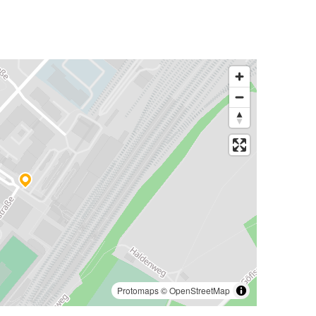
Protomaps
©
OpenStreetMap