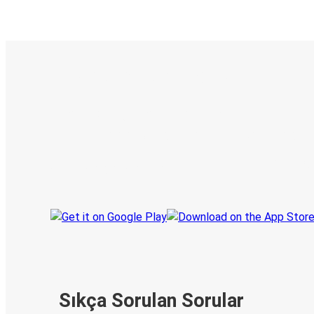
E-Bilet ve Canlı Takip
KamilKoc uygulamasını keşfedin
Seyahatlerinizi organize edin
Biletleriniz
Her zaman ge
Seyahatinizi takip edin
haberdar olu
Sıkça Sorulan Sorular