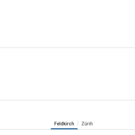
Feldkirch
Zürih