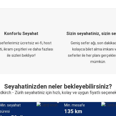
Konforlu Seyahat
Sizin seyahatiniz, sizin s
eferlerimiz ücretsiz wi-fi, host
Geniş sefer ağı, son dakikad
i, ikram çeşitleri ve daha fazlası
kolayca bilet alma imkanı v
ile sizleri bekliyor!
seferler ile her planı gerçekl
mümkün.
Seyahatinizden neler bekleyebilirsiniz?
dkirch - Zürih seyahatiniz için hızlı, kolay ve uygun fiyatlı seçene
Min. seyahat
Min. mesafe
135 km
süresi