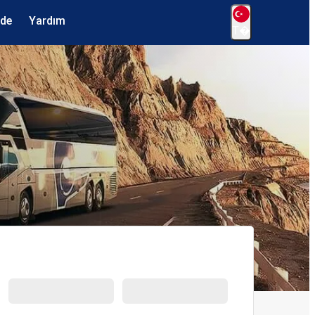
ede
Yardım
T�