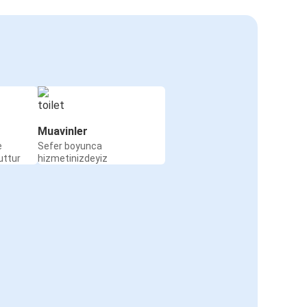
Muavinler
e
Sefer boyunca
uttur
hizmetinizdeyiz