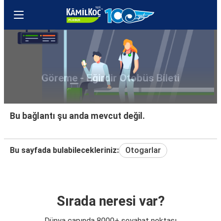
Göreme - Eğirdir Otobüs Bileti
Bu bağlantı şu anda mevcut değil.
Bu sayfada bulabilecekleriniz:
Otogarlar
Sırada neresi var?
Dünya çapında 8000+ seyahat noktası