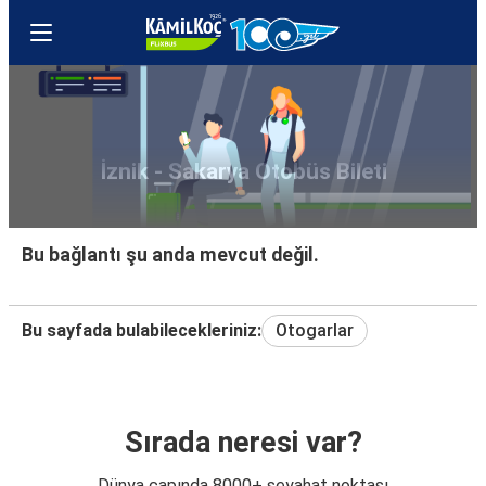
İznik - Sakarya Otobüs Bileti
Bu bağlantı şu anda mevcut değil.
Bu sayfada bulabilecekleriniz:
Otogarlar
Sırada neresi var?
Dünya çapında 8000+ seyahat noktası