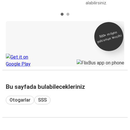
alabilirsiniz.
E-Bilet ve Canlı
500+
milyon
yolcunun tercihi
Takip
KamilKoc uygulamasını keşfedin
Bu sayfada bulabilecekleriniz
Otogarlar
SSS