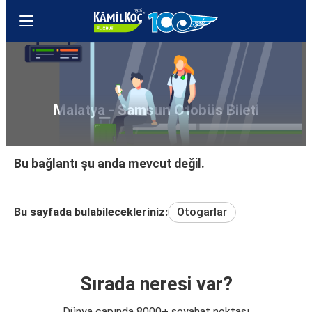
Malatya - Samsun Otobüs Bileti
Bu bağlantı şu anda mevcut değil.
Bu sayfada bulabilecekleriniz:
Otogarlar
Sırada neresi var?
Dünya çapında 8000+ seyahat noktası