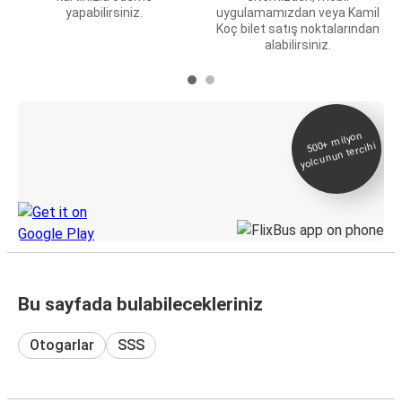
yapabilirsiniz.
uygulamamızdan veya Kamil
Koç bilet satış noktalarından
alabilirsiniz.
E-Bilet ve Canlı
500+
milyon
yolcunun tercihi
Takip
KamilKoc uygulamasını keşfedin
Bu sayfada bulabilecekleriniz
Otogarlar
SSS