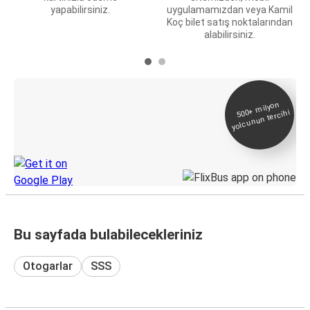
yapabilirsiniz.
uygulamamızdan veya Kamil
Koç bilet satış noktalarından
alabilirsiniz.
E-Bilet ve Canlı
500+
milyon
yolcunun tercihi
Takip
KamilKoc uygulamasını keşfedin
Bu sayfada bulabilecekleriniz
Otogarlar
SSS