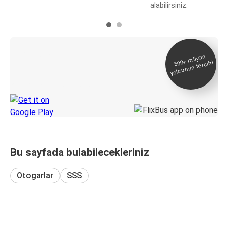
alabilirsiniz.
E-Bilet ve Canlı
500+
milyon
yolcunun tercihi
Takip
KamilKoc uygulamasını keşfedin
Bu sayfada bulabilecekleriniz
Otogarlar
SSS