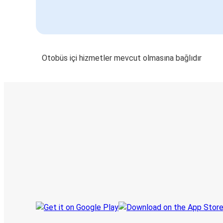
Otobüs içi hizmetler mevcut olmasına bağlıdır
E-Bilet ve Canlı Takip
KamilKoc uygulamasını keşfedin
Seyahatlerinizi organize edin
Biletleriniz
Her zaman ge
Seyahatinizi takip edin
haberdar olu