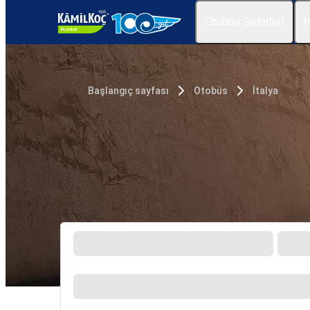
Otobüs Seferleri
H
Başlangıç sayfası
Otobüs
İtalya