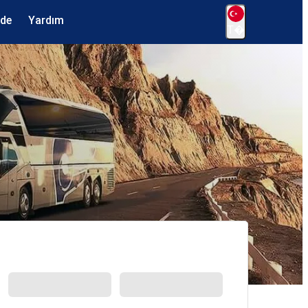
ede
Yardım
T�