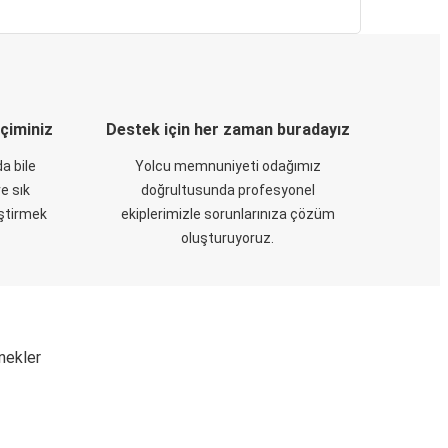
eçiminiz
Destek için her zaman buradayız
a bile
Yolcu memnuniyeti odağımız
e sık
doğrultusunda profesyonel
eştirmek
ekiplerimizle sorunlarınıza çözüm
oluşturuyoruz.
enekler