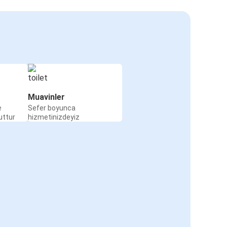
Muavinler
e
Sefer boyunca
uttur
hizmetinizdeyiz