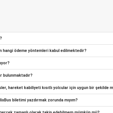
m?
çin hangi ödeme yöntemleri kabul edilmektedir?
nuyor?
ar bulunmaktadır?
r, hareket kabiliyeti kısıtlı yolcular için uygun bir şekilde 
 FlixBus biletimi yazdırmak zorunda mıyım?
u gerçek zamanlı olarak takip edebilmem mümkün mü?