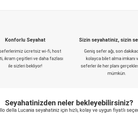
Konforlu Seyahat
Sizin seyahatiniz, sizin s
eferlerimiz ücretsiz wi-fi, host
Geniş sefer ağı, son dakikad
i, ikram çeşitleri ve daha fazlası
kolayca bilet alma imkanı v
ile sizleri bekliyor!
seferler ile her planı gerçekl
mümkün.
Seyahatinizden neler bekleyebilirsiniz?
llo della Lucania seyahatiniz için hızlı, kolay ve uygun fiyatlı seç