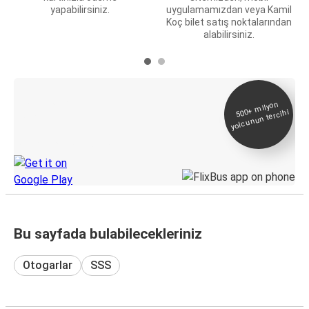
yapabilirsiniz.
uygulamamızdan veya Kamil
Koç bilet satış noktalarından
alabilirsiniz.
E-Bilet ve Canlı
500+
milyon
yolcunun tercihi
Takip
KamilKoc uygulamasını keşfedin
Bu sayfada bulabilecekleriniz
Otogarlar
SSS