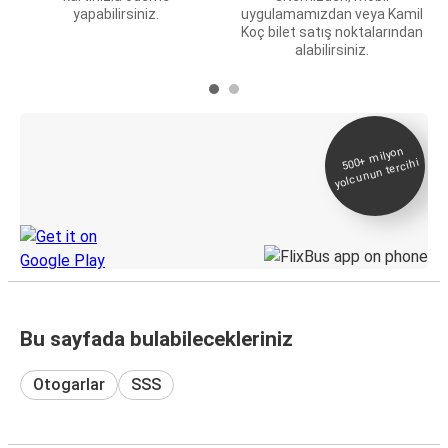
yapabilirsiniz.
uygulamamızdan veya Kamil
Koç bilet satış noktalarından
alabilirsiniz.
E-Bilet ve Canlı
500+
milyon
yolcunun tercihi
Takip
KamilKoc uygulamasını keşfedin
Bu sayfada bulabilecekleriniz
Otogarlar
SSS