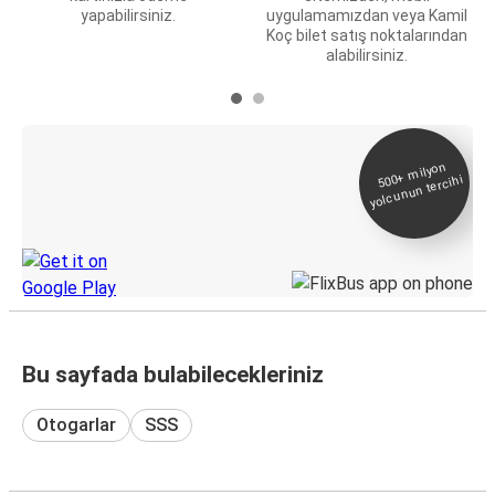
yapabilirsiniz.
uygulamamızdan veya Kamil
Koç bilet satış noktalarından
alabilirsiniz.
E-Bilet ve Canlı
500+
milyon
yolcunun tercihi
Takip
KamilKoc uygulamasını keşfedin
Bu sayfada bulabilecekleriniz
Otogarlar
SSS