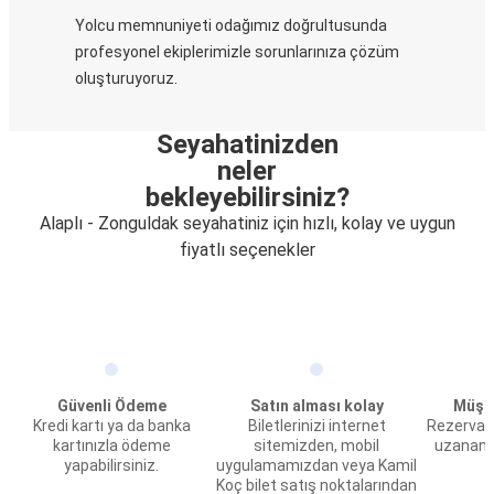
Yolcu memnuniyeti odağımız doğrultusunda
profesyonel ekiplerimizle sorunlarınıza çözüm
oluşturuyoruz.
Seyahatinizden
neler
bekleyebilirsiniz?
Alaplı - Zonguldak seyahatiniz için hızlı, kolay ve uygun
fiyatlı seçenekler
Güvenli Ödeme
Satın alması kolay
Müşte
Kredi kartı ya da banka
Biletlerinizi internet
Rezervas
kartınızla ödeme
sitemizden, mobil
uzanan 
yapabilirsiniz.
uygulamamızdan veya Kamil
Koç bilet satış noktalarından