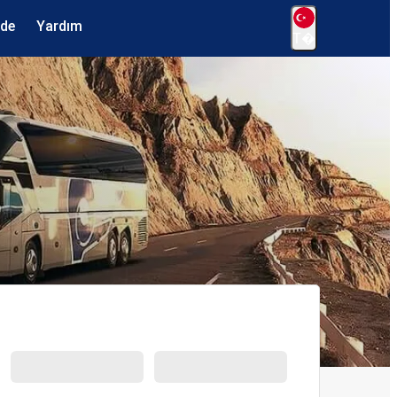
ede
Yardım
T�