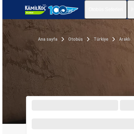
Otobüs Seferleri
H
Ana sayfa
Otobüs
Türkiye
Araklı