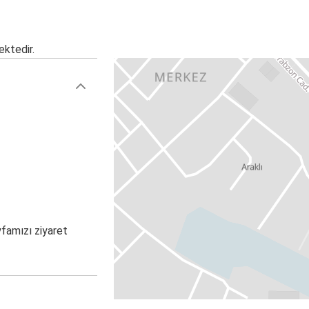
ektedir.
yfamızı ziyaret