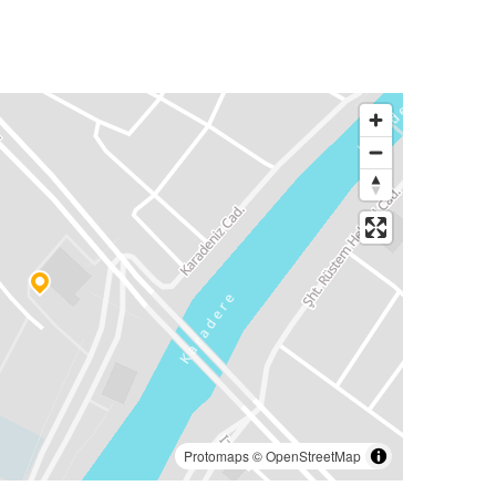
Protomaps
©
OpenStreetMap