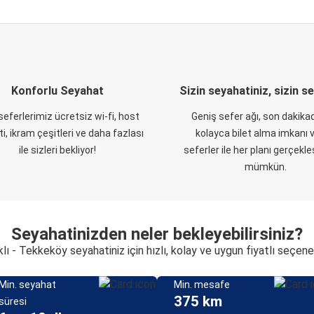
Konforlu Seyahat
Sizin seyahatiniz, sizin s
eferlerimiz ücretsiz wi-fi, host
Geniş sefer ağı, son dakikad
i, ikram çeşitleri ve daha fazlası
kolayca bilet alma imkanı v
ile sizleri bekliyor!
seferler ile her planı gerçekl
mümkün.
Seyahatinizden neler bekleyebilirsiniz?
klı - Tekkeköy seyahatiniz için hızlı, kolay ve uygun fiyatlı seçene
Min. seyahat
Min. mesafe
375 km
süresi