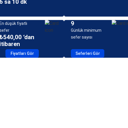
6 sa 10 dk
9
En düşük fiyatlı
sefer
Günlük minimum
₺540,00 ‘dan
sefer sayısı
itibaren
Fiyatları Gör
Seferleri Gör