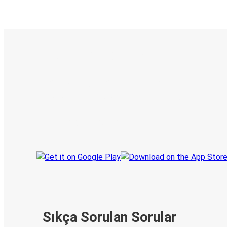
E-Bilet ve Canlı Takip
KamilKoc uygulamasını keşfedin
Seyahatlerinizi organize edin
Biletleriniz
Her zaman ge
Seyahatinizi takip edin
haberdar olu
Sıkça Sorulan Sorular