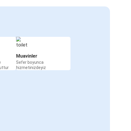
Muavinler
e
Sefer boyunca
uttur
hizmetinizdeyiz