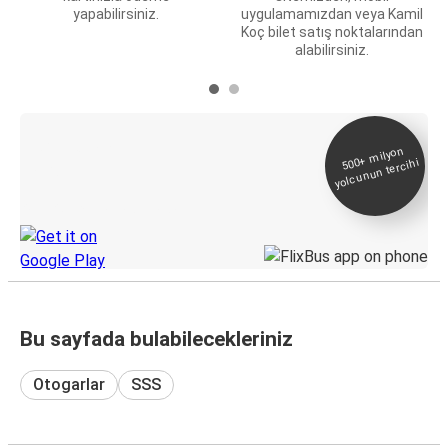
yapabilirsiniz.
uygulamamızdan veya Kamil
Koç bilet satış noktalarından
alabilirsiniz.
E-Bilet ve Canlı
500+
milyon
yolcunun tercihi
Takip
KamilKoc uygulamasını keşfedin
Bu sayfada bulabilecekleriniz
Otogarlar
SSS