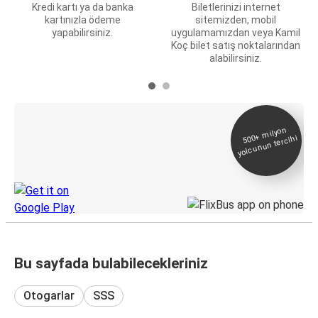
Kredi kartı ya da banka
Biletlerinizi internet
kartınızla ödeme
sitemizden, mobil
yapabilirsiniz.
uygulamamızdan veya Kamil
Koç bilet satış noktalarından
alabilirsiniz.
E-Bilet ve Canlı
500+
milyon
yolcunun tercihi
Takip
KamilKoc uygulamasını keşfedin
Bu sayfada bulabilecekleriniz
Otogarlar
SSS