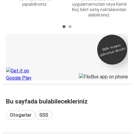
yapabilirsiniz.
uygulamamızdan veya Kamil
Koç bilet satış noktalarından
alabilirsiniz.
E-Bilet ve Canlı
500+
milyon
yolcunun tercihi
Takip
KamilKoc uygulamasını keşfedin
Bu sayfada bulabilecekleriniz
Otogarlar
SSS