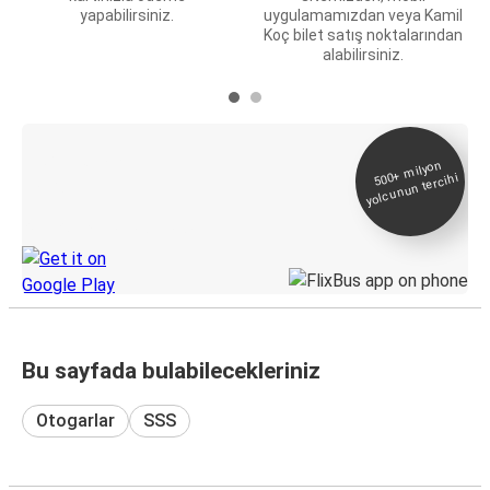
yapabilirsiniz.
uygulamamızdan veya Kamil
Koç bilet satış noktalarından
alabilirsiniz.
E-Bilet ve Canlı
500+
milyon
yolcunun tercihi
Takip
KamilKoc uygulamasını keşfedin
Bu sayfada bulabilecekleriniz
Otogarlar
SSS