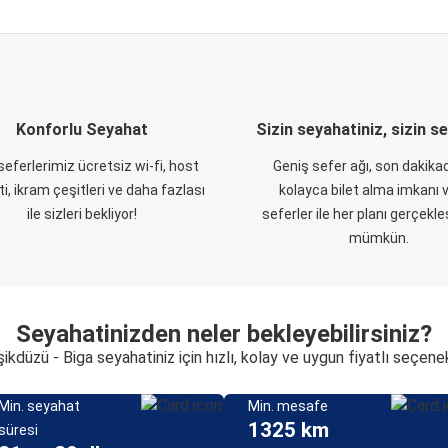
Konforlu Seyahat
Sizin seyahatiniz, sizin s
eferlerimiz ücretsiz wi-fi, host
Geniş sefer ağı, son dakikad
i, ikram çeşitleri ve daha fazlası
kolayca bilet alma imkanı v
ile sizleri bekliyor!
seferler ile her planı gerçekl
mümkün.
Seyahatinizden neler bekleyebilirsiniz?
ikdüzü - Biga seyahatiniz için hızlı, kolay ve uygun fiyatlı seçene
Min. seyahat
Min. mesafe
1325 km
süresi