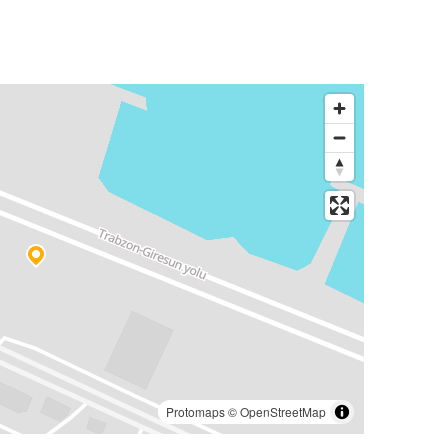
Protomaps
©
OpenStreetMap