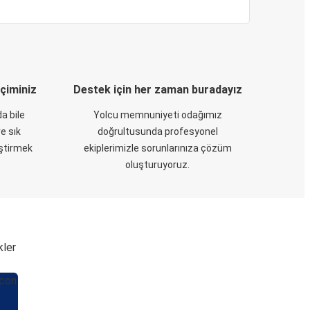
eçiminiz
Destek için her zaman buradayız
a bile
Yolcu memnuniyeti odağımız
e sık
doğrultusunda profesyonel
eştirmek
ekiplerimizle sorunlarınıza çözüm
oluşturuyoruz.
kler