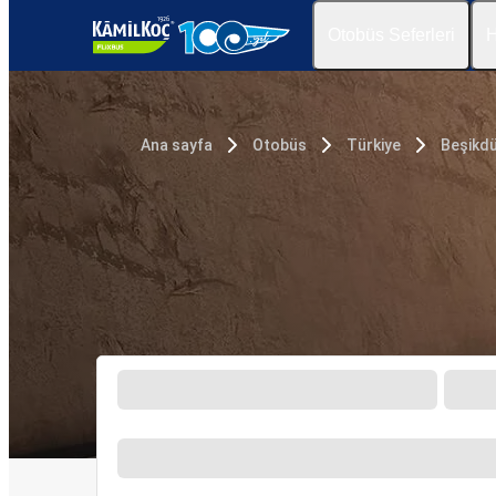
Otobüs Seferleri
H
Ana sayfa
Otobüs
Türkiye
Beşikd