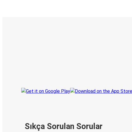
E-Bilet ve Canlı Takip
KamilKoc uygulamasını keşfedin
Seyahatlerinizi organize edin
Biletleriniz
Her zaman ge
Seyahatinizi takip edin
haberdar olu
Sıkça Sorulan Sorular