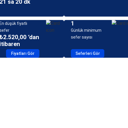
21 sa 20 dk
1
En düşük fiyatlı
sefer
Günlük minimum
₺2.520,00 ‘dan
sefer sayısı
itibaren
Fiyatları Gör
Seferleri Gör