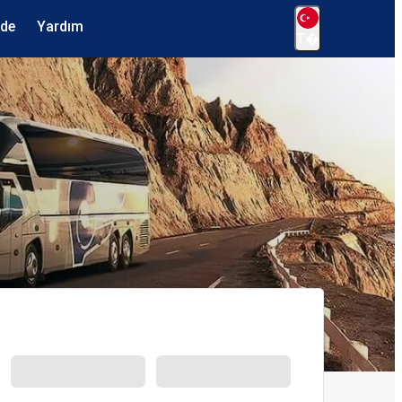
ede
Yardım
T�