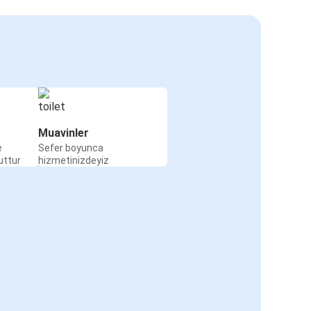
Muavinler
e
Sefer boyunca
uttur
hizmetinizdeyiz