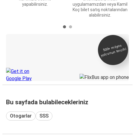
yapabilirsiniz.
uygulamamızdan veya Kamil
Koç bilet satış noktalarından
alabilirsiniz.
E-Bilet ve Canlı
500+
milyon
yolcunun tercihi
Takip
KamilKoc uygulamasını keşfedin
Bu sayfada bulabilecekleriniz
Otogarlar
SSS