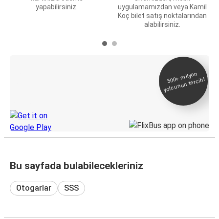
yapabilirsiniz.
uygulamamızdan veya Kamil
Koç bilet satış noktalarından
alabilirsiniz.
E-Bilet ve Canlı
500+
milyon
yolcunun tercihi
Takip
KamilKoc uygulamasını keşfedin
Bu sayfada bulabilecekleriniz
Otogarlar
SSS