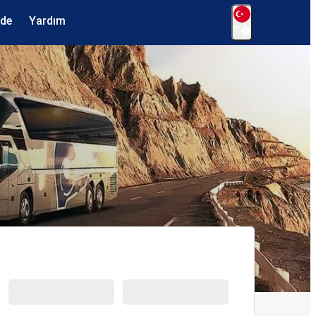
ede
Yardım
T�