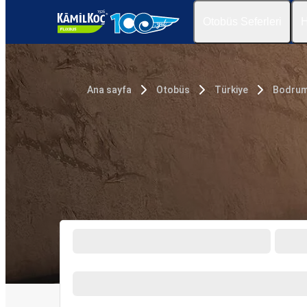
Otobüs Seferleri
H
Ana sayfa
Otobüs
Türkiye
Bodru