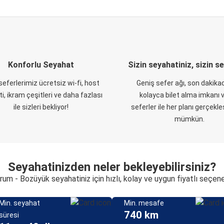
Konforlu Seyahat
Sizin seyahatiniz, sizin s
eferlerimiz ücretsiz wi-fi, host
Geniş sefer ağı, son dakikad
i, ikram çeşitleri ve daha fazlası
kolayca bilet alma imkanı v
ile sizleri bekliyor!
seferler ile her planı gerçekl
mümkün.
Seyahatinizden neler bekleyebilirsiniz?
um - Bozüyük seyahatiniz için hızlı, kolay ve uygun fiyatlı seçen
Min. seyahat
Min. mesafe
740 km
süresi