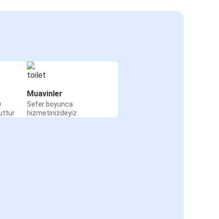
Muavinler
e
Sefer boyunca
uttur
hizmetinizdeyiz