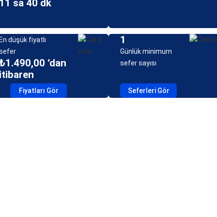
11 sa 40 dk
1
En düşük fiyatlı
sefer
Günlük minimum
₺1.490,00 ‘dan
sefer sayısı
itibaren
Fiyatları Gör
Seferleri Gör