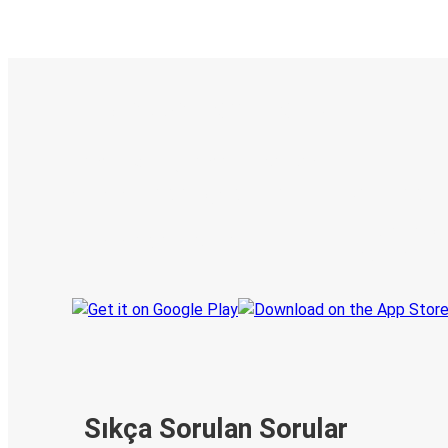
E-Bilet ve Canlı Takip
KamilKoc uygulamasını keşfedin
Seyahatlerinizi organize edin
Biletleriniz
Her zaman ge
Seyahatinizi takip edin
haberdar olu
Sıkça Sorulan Sorular