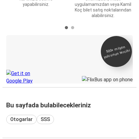
yapabilirsiniz.
uygulamamızdan veya Kamil
Koç bilet satış noktalarından
alabilirsiniz.
E-Bilet ve Canlı
500+
milyon
yolcunun tercihi
Takip
KamilKoc uygulamasını keşfedin
Bu sayfada bulabilecekleriniz
Otogarlar
SSS