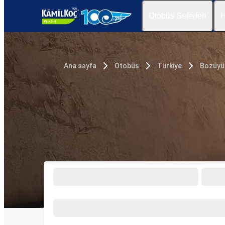
Otobüs Seferleri
H
Ana sayfa
Otobüs
Türkiye
Bozüyü