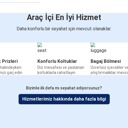
Araç İçi En İyi Hizmet
Daha konforlu bir seyahat için mevcut olanaklar:
k Prizleri
Konforlu Koltuklar
Bagaj Bölmesi
halindeyken
Diz mesafesi ve yaslanan
Ücretsiz içecekler v
nızı şarj edin
koltuklarla rahatlayın
atıştırmalıklar mevc
Bizimle ilk defa mı seyahat ediyorsunuz?
Hizmetlerimiz hakkında daha fazla bilgi