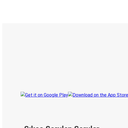
E-Bilet ve Canlı Takip
KamilKoc uygulamasını keşfedin
Seyahatlerinizi organize edin
Biletleriniz
Her zaman ge
Seyahatinizi takip edin
haberdar olu