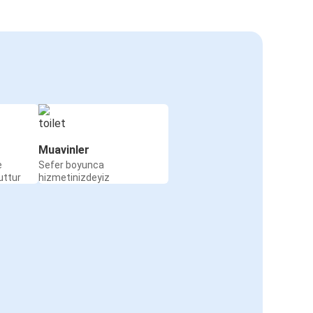
Muavinler
e
Sefer boyunca
uttur
hizmetinizdeyiz