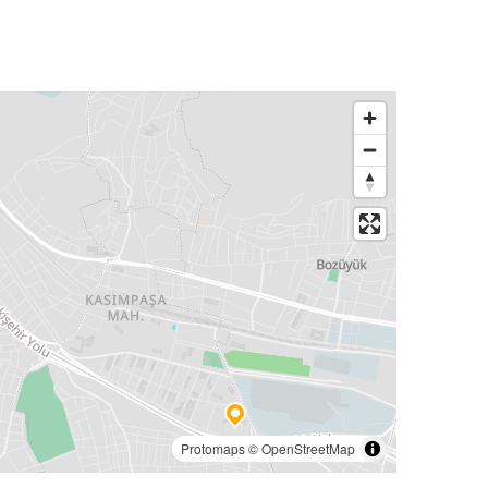
Protomaps
©
OpenStreetMap