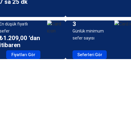
7 sa 25 dk
3
En düşük fiyatlı
sefer
Günlük minimum
₺1.209,00 ‘dan
sefer sayısı
itibaren
Fiyatları Gör
Seferleri Gör