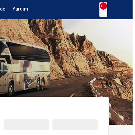
ede
Yardım
T�