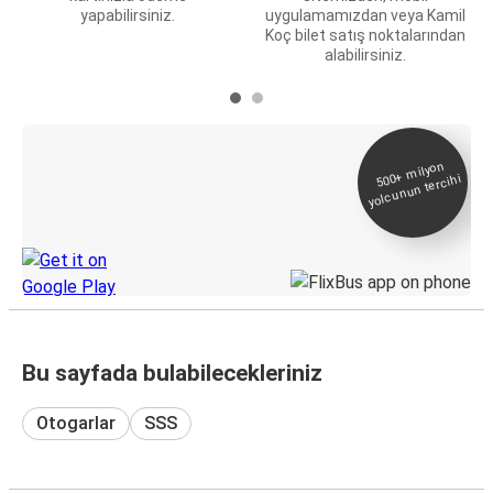
yapabilirsiniz.
uygulamamızdan veya Kamil
Koç bilet satış noktalarından
alabilirsiniz.
E-Bilet ve Canlı
500+
milyon
yolcunun tercihi
Takip
KamilKoc uygulamasını keşfedin
Bu sayfada bulabilecekleriniz
Otogarlar
SSS