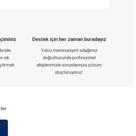
eçiminiz
Destek için her zaman buradayız
a bile
Yolcu memnuniyeti odağımız
e sık
doğrultusunda profesyonel
eştirmek
ekiplerimizle sorunlarınıza çözüm
oluşturuyoruz.
kler