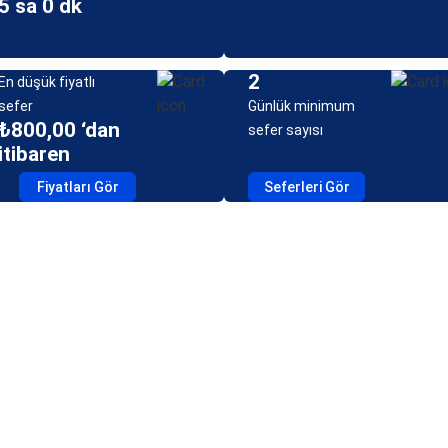
5 sa 0 dk
2
En düşük fiyatlı
sefer
Günlük minimum
₺800,00 ‘dan
sefer sayısı
itibaren
Fiyatları Gör
Seferleri Gör