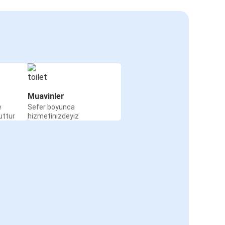
Muavinler
e
Sefer boyunca
uttur
hizmetinizdeyiz