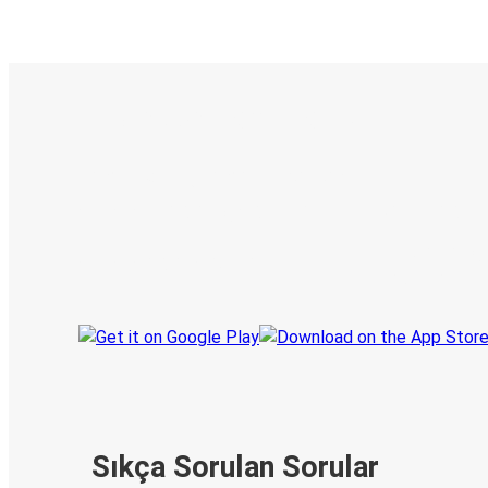
E-Bilet ve Canlı Takip
KamilKoc uygulamasını keşfedin
Seyahatlerinizi organize edin
Biletleriniz
Her zaman ge
Seyahatinizi takip edin
haberdar olu
Sıkça Sorulan Sorular