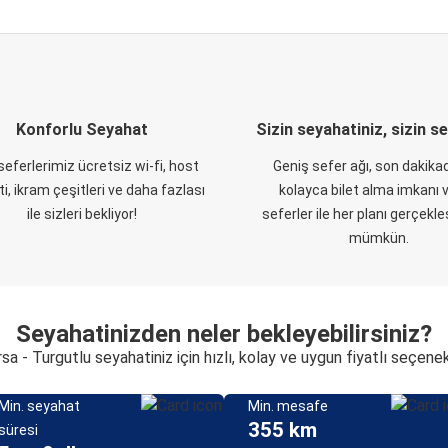
Konforlu Seyahat
Sizin seyahatiniz, sizin s
eferlerimiz ücretsiz wi-fi, host
Geniş sefer ağı, son dakikad
i, ikram çeşitleri ve daha fazlası
kolayca bilet alma imkanı v
ile sizleri bekliyor!
seferler ile her planı gerçekl
mümkün.
Seyahatinizden neler bekleyebilirsiniz?
sa - Turgutlu seyahatiniz için hızlı, kolay ve uygun fiyatlı seçene
Min. seyahat
Min. mesafe
355 km
süresi