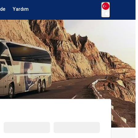
ede
Yardım
T�