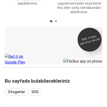
yapabilirsiniz.
uygulamamızdan veya Kamil
Koç bilet satış noktalarından
alabilirsiniz.
E-Bilet ve Canlı
500+
milyon
yolcunun tercihi
Takip
KamilKoc uygulamasını keşfedin
Bu sayfada bulabilecekleriniz
Otogarlar
SSS