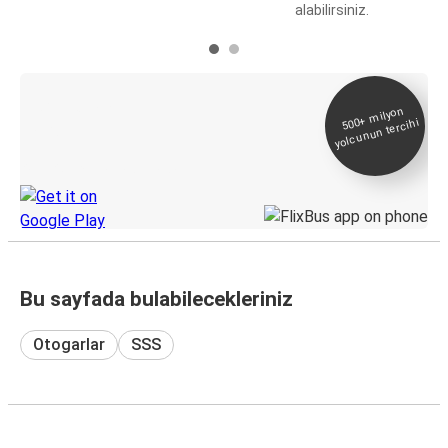
alabilirsiniz.
E-Bilet ve Canlı
500+
milyon
yolcunun tercihi
Takip
KamilKoc uygulamasını keşfedin
Bu sayfada bulabilecekleriniz
Otogarlar
SSS