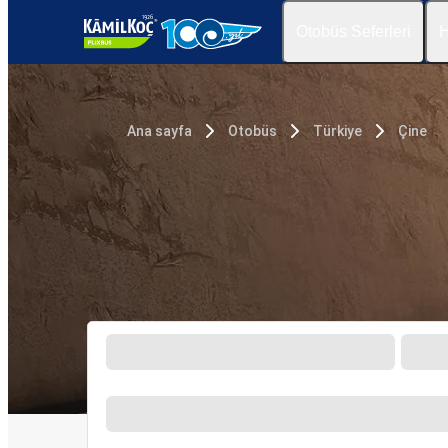
Otobüs Seferleri
H
Ana sayfa
Otobüs
Türkiye
Çine