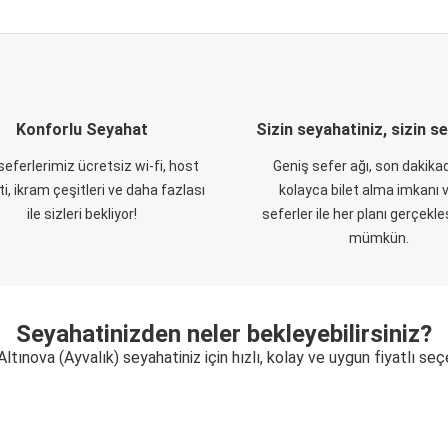
Konforlu Seyahat
Sizin seyahatiniz, sizin s
eferlerimiz ücretsiz wi-fi, host
Geniş sefer ağı, son dakikad
i, ikram çeşitleri ve daha fazlası
kolayca bilet alma imkanı v
ile sizleri bekliyor!
seferler ile her planı gerçekl
mümkün.
Seyahatinizden neler bekleyebilirsiniz?
Altınova (Ayvalık) seyahatiniz için hızlı, kolay ve uygun fiyatlı se