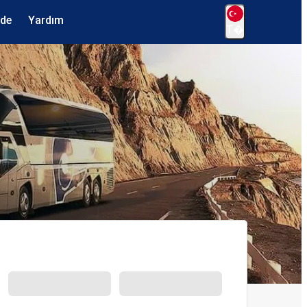
ede
Yardım
T�