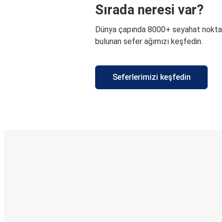
Sırada neresi var?
Dünya çapında 8000+ seyahat nokta
bulunan sefer ağımızı keşfedin.
Seferlerimizi keşfedin
E-Bilet ve Canlı Takip
KamilKoc uygulamasını keşfedin
Seyahatlerinizi organize edin
Biletleriniz
Her zaman ge
Seyahatinizi takip edin