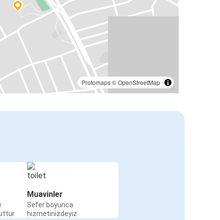
Protomaps
©
OpenStreetMap
Muavinler
e
Sefer boyunca
uttur
hizmetinizdeyiz