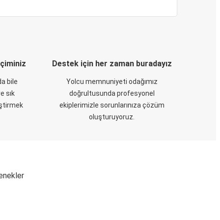
eçiminiz
Destek için her zaman buradayız
a bile
Yolcu memnuniyeti odağımız
e sık
doğrultusunda profesyonel
eştirmek
ekiplerimizle sorunlarınıza çözüm
oluşturuyoruz.
çenekler