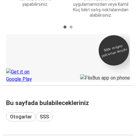
yapabilirsiniz.
uygulamamızdan veya Kamil
Koç bilet satış noktalarından
alabilirsiniz.
E-Bilet ve Canlı
500+
milyon
yolcunun tercihi
Takip
KamilKoc uygulamasını keşfedin
Bu sayfada bulabilecekleriniz
Otogarlar
SSS