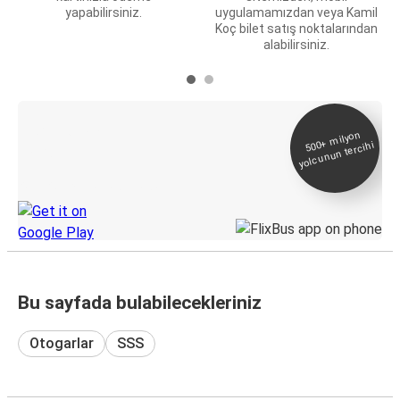
yapabilirsiniz.
uygulamamızdan veya Kamil
Koç bilet satış noktalarından
alabilirsiniz.
E-Bilet ve Canlı
500+
milyon
yolcunun tercihi
Takip
KamilKoc uygulamasını keşfedin
Bu sayfada bulabilecekleriniz
Otogarlar
SSS