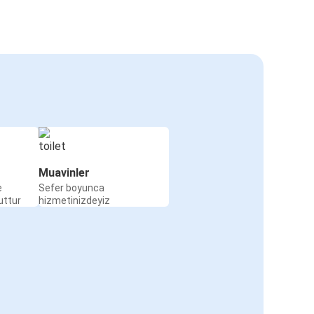
Muavinler
e
Sefer boyunca
uttur
hizmetinizdeyiz