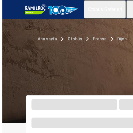
Otobüs Seferleri
H
Ana sayfa
Otobüs
Fransa
Dijon