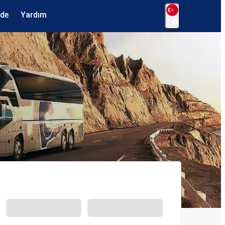
ede
Yardım
T�