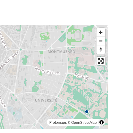
Protomaps
©
OpenStreetMap