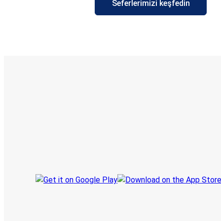
Seferlerimizi keşfedin
E-Bilet ve Canlı Takip
KamilKoc uygulamasını keşfedin
Seyahatlerinizi organize edin
Biletleriniz
Her zaman ge
Seyahatinizi takip edin
haberdar olu