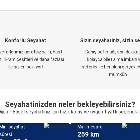
Konforlu Seyahat
Sizin seyahatiniz, sizin s
eferlerimiz ücretsiz wi-fi, host
Geniş sefer ağı, son dakikad
i, ikram çeşitleri ve daha fazlası
kolayca bilet alma imkanı v
ile sizleri bekliyor!
seferler ile her planı gerçekl
mümkün.
Seyahatinizden neler bekleyebilirsiniz?
ijon - Basel seyahatiniz için hızlı, kolay ve uygun fiyatlı seçenekl
Min. seyahat
Min. mesafe
259 km
süresi