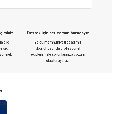
eçiminiz
Destek için her zaman buradayız
a bile
Yolcu memnuniyeti odağımız
e sık
doğrultusunda profesyonel
eştirmek
ekiplerimizle sorunlarınıza çözüm
oluşturuyoruz.
er