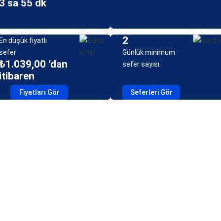
3 sa 55 dk
2
En düşük fiyatlı
sefer
Günlük minimum
₺1.039,00 ‘dan
sefer sayısı
itibaren
Fiyatları Gör
Seferleri Gör