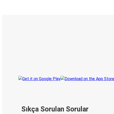
E-Bilet ve Canlı Takip
KamilKoc uygulamasını keşfedin
Seyahatlerinizi organize edin
Biletleriniz
Her zaman ge
Seyahatinizi takip edin
haberdar olu
Sıkça Sorulan Sorular