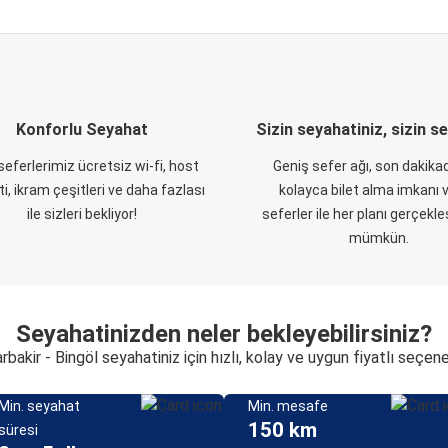
Konforlu Seyahat
Sizin seyahatiniz, sizin s
eferlerimiz ücretsiz wi-fi, host
Geniş sefer ağı, son dakikad
i, ikram çeşitleri ve daha fazlası
kolayca bilet alma imkanı v
ile sizleri bekliyor!
seferler ile her planı gerçekl
mümkün.
Seyahatinizden neler bekleyebilirsiniz?
rbakir - Bingöl seyahatiniz için hızlı, kolay ve uygun fiyatlı seçen
Min. seyahat
Min. mesafe
150 km
süresi