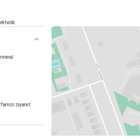
ektedir.
erminal
yfamızı ziyaret