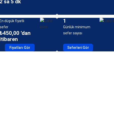
2 sa 5 dk
1
En düşük fiyatlı
sefer
Günlük minimum
₺450,00 ‘dan
sefer sayısı
itibaren
Fiyatları Gör
Seferleri Gör