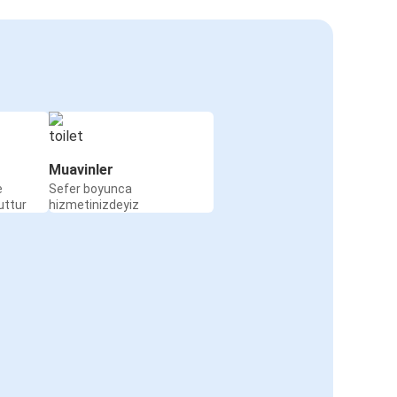
Muavinler
e
Sefer boyunca
uttur
hizmetinizdeyiz