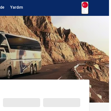
ede
Yardım
T�