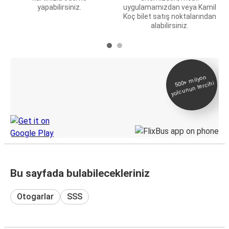
yapabilirsiniz.
uygulamamızdan veya Kamil
Koç bilet satış noktalarından
alabilirsiniz.
E-Bilet ve Canlı
500+
milyon
yolcunun tercihi
Takip
KamilKoc uygulamasını keşfedin
Bu sayfada bulabilecekleriniz
Otogarlar
SSS