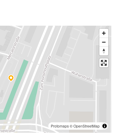
Protomaps
©
OpenStreetMap