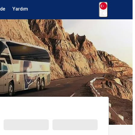
ede
Yardım
T�