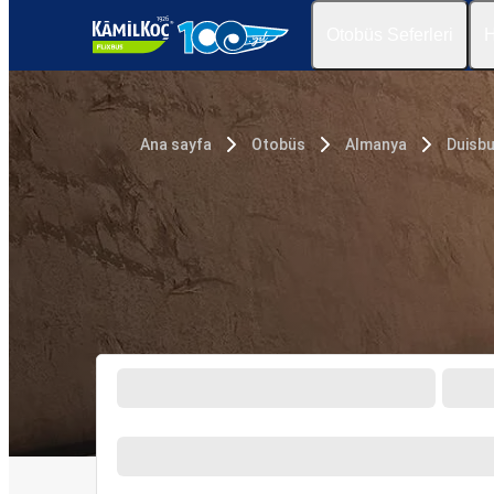
Otobüs Seferleri
H
Ana sayfa
Otobüs
Almanya
Duisb