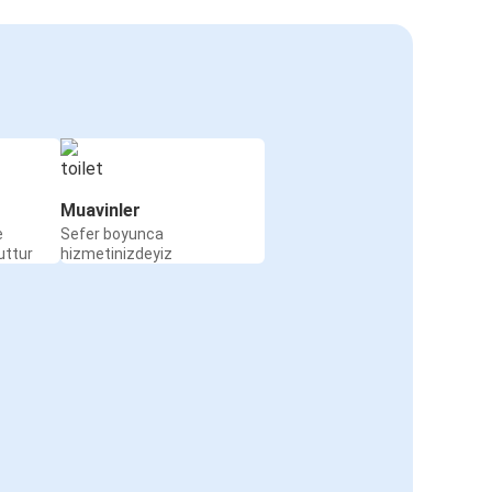
Muavinler
e
Sefer boyunca
uttur
hizmetinizdeyiz