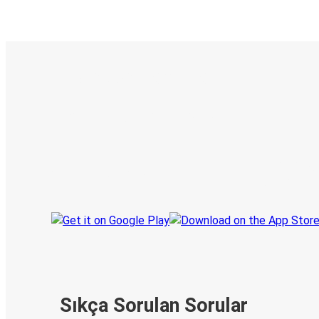
E-Bilet ve Canlı Takip
KamilKoc uygulamasını keşfedin
Seyahatlerinizi organize edin
Biletleriniz
Her zaman ge
Seyahatinizi takip edin
haberdar olu
Sıkça Sorulan Sorular