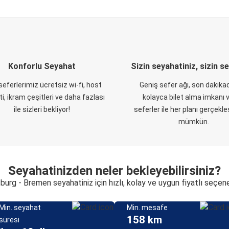
Konforlu Seyahat
Sizin seyahatiniz, sizin s
eferlerimiz ücretsiz wi-fi, host
Geniş sefer ağı, son dakikad
i, ikram çeşitleri ve daha fazlası
kolayca bilet alma imkanı v
ile sizleri bekliyor!
seferler ile her planı gerçekl
mümkün.
Seyahatinizden neler bekleyebilirsiniz?
burg - Bremen seyahatiniz için hızlı, kolay ve uygun fiyatlı seçen
Min. seyahat
Min. mesafe
158 km
süresi