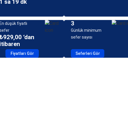
1 sa 19 dk
3
En düşük fiyatlı
sefer
Günlük minimum
₺929,00 ‘dan
sefer sayısı
itibaren
Fiyatları Gör
Seferleri Gör