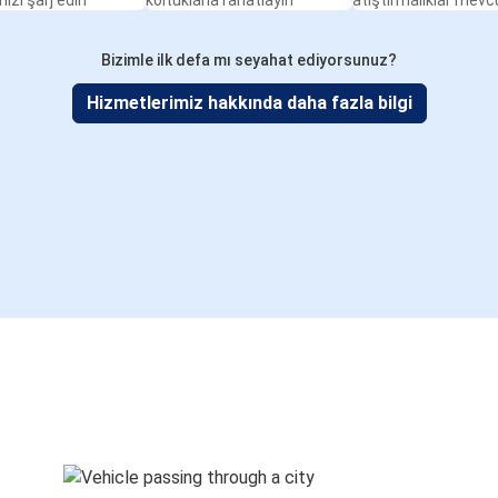
nızı şarj edin
koltuklarla rahatlayın
atıştırmalıklar mevc
Bizimle ilk defa mı seyahat ediyorsunuz?
Hizmetlerimiz hakkında daha fazla bilgi