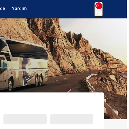
ede
Yardım
T�