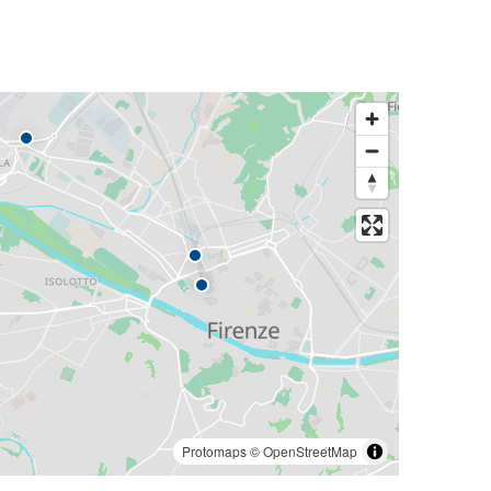
Protomaps
©
OpenStreetMap