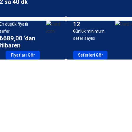
2 sa 40 dk
12
En düşük fiyatlı
sefer
Günlük minimum
₺689,00 ‘dan
sefer sayısı
itibaren
Fiyatları Gör
Seferleri Gör