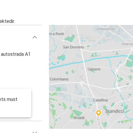
ektedir.
, autostrada A1
ets must