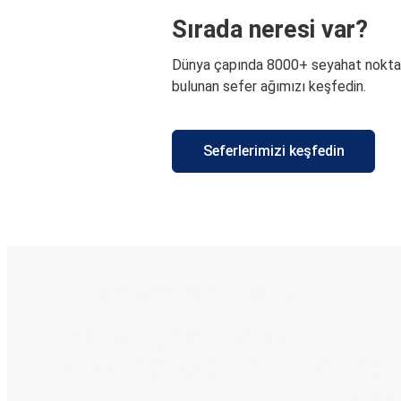
Sırada neresi var?
Dünya çapında 8000+ seyahat nokta
bulunan sefer ağımızı keşfedin.
Seferlerimizi keşfedin
E-Bilet ve Canlı Takip
KamilKoc uygulamasını keşfedin
Seyahatlerinizi organize edin
Biletleriniz