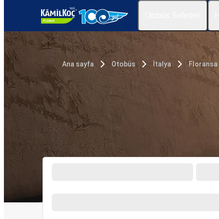
Otobüs Seferleri
H
Ana sayfa
Otobüs
İtalya
Floransa