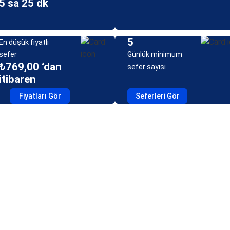
5 sa 25 dk
5
En düşük fiyatlı
sefer
Günlük minimum
₺769,00 ‘dan
sefer sayısı
itibaren
Fiyatları Gör
Seferleri Gör