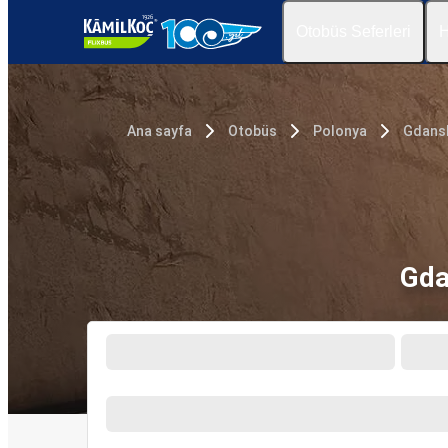
Otobüs Seferleri
H
Ana sayfa
Otobüs
Polonya
Gdans
Gda