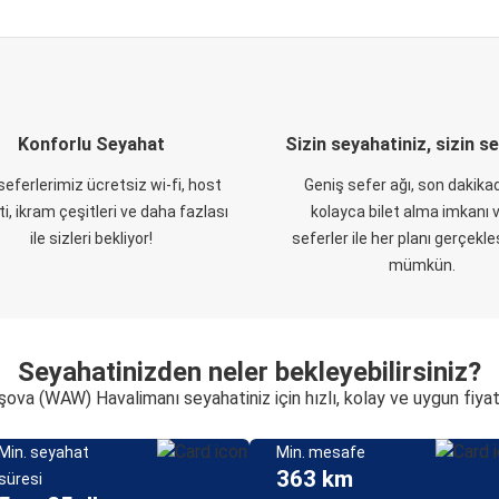
Konforlu Seyahat
Sizin seyahatiniz, sizin s
eferlerimiz ücretsiz wi-fi, host
Geniş sefer ağı, son dakikad
i, ikram çeşitleri ve daha fazlası
kolayca bilet alma imkanı v
ile sizleri bekliyor!
seferler ile her planı gerçekl
mümkün.
Seyahatinizden neler bekleyebilirsiniz?
ova (WAW) Havalimanı seyahatiniz için hızlı, kolay ve uygun fiya
Min. seyahat
Min. mesafe
363 km
süresi