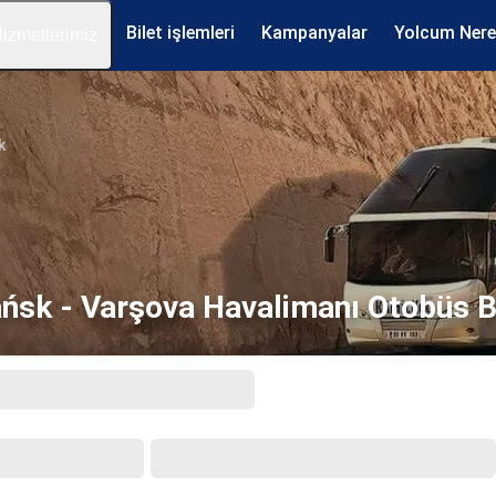
Bilet işlemleri
Kampanyalar
Yolcum Ner
izmetlerimiz
k
ńsk - Varşova Havalimanı Otobüs Bi