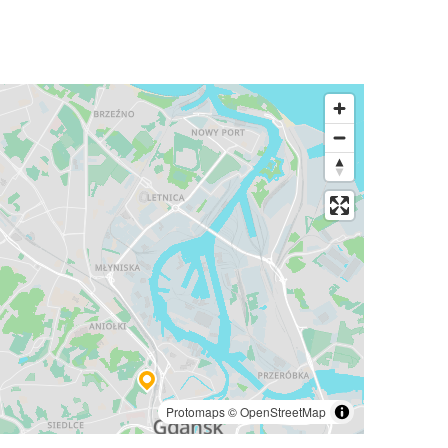
Protomaps
©
OpenStreetMap