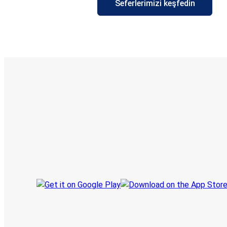
Seferlerimizi keşfedin
E-Bilet ve Canlı Takip
KamilKoc uygulamasını keşfedin
Seyahatlerinizi organize edin
Biletleriniz
Her zaman ge
Seyahatinizi takip edin
haberdar olu