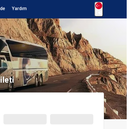
ede
Yardım
T�
leti