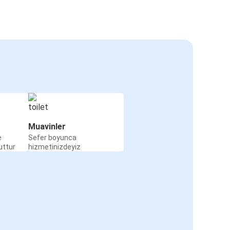
Muavinler
e
Sefer boyunca
uttur
hizmetinizdeyiz