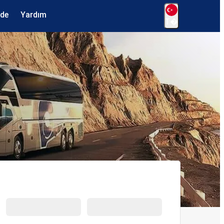
ede
Yardım
T�