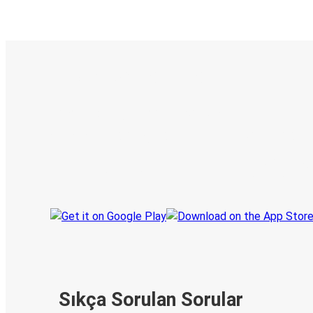
E-Bilet ve Canlı Takip
KamilKoc uygulamasını keşfedin
Seyahatlerinizi organize edin
Biletleriniz
Her zaman ge
Seyahatinizi takip edin
haberdar olu
Sıkça Sorulan Sorular