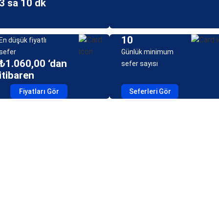
3 sa 10 dk
10
En düşük fiyatlı
sefer
Günlük minimum
₺1.060,00 ‘dan
sefer sayısı
itibaren
Fiyatları Gör
Seferleri Gör