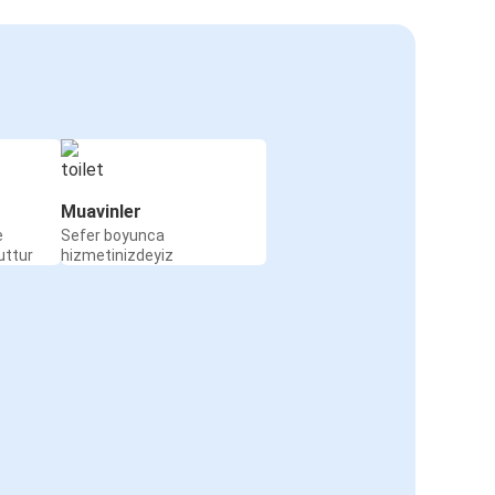
Muavinler
e
Sefer boyunca
uttur
hizmetinizdeyiz