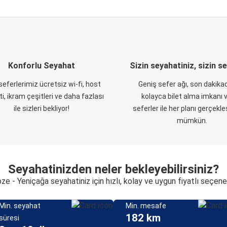
Konforlu Seyahat
Sizin seyahatiniz, sizin s
eferlerimiz ücretsiz wi-fi, host
Geniş sefer ağı, son dakikad
i, ikram çeşitleri ve daha fazlası
kolayca bilet alma imkanı v
ile sizleri bekliyor!
seferler ile her planı gerçekl
mümkün.
Seyahatinizden neler bekleyebilirsiniz?
ze - Yeniçağa seyahatiniz için hızlı, kolay ve uygun fiyatlı seçene
Min. seyahat
Min. mesafe
182 km
süresi