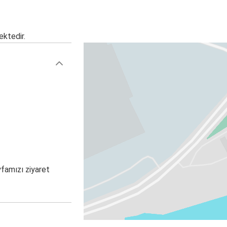
ektedir.
yfamızı ziyaret