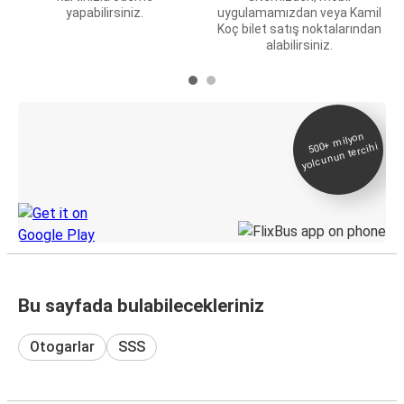
yapabilirsiniz.
uygulamamızdan veya Kamil
Koç bilet satış noktalarından
alabilirsiniz.
E-Bilet ve Canlı
500+
milyon
yolcunun tercihi
Takip
KamilKoc uygulamasını keşfedin
Bu sayfada bulabilecekleriniz
Otogarlar
SSS