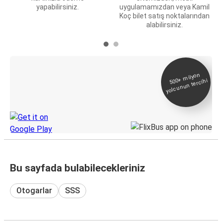
yapabilirsiniz.
uygulamamızdan veya Kamil
Koç bilet satış noktalarından
alabilirsiniz.
E-Bilet ve Canlı
500+
milyon
yolcunun tercihi
Takip
KamilKoc uygulamasını keşfedin
Bu sayfada bulabilecekleriniz
Otogarlar
SSS