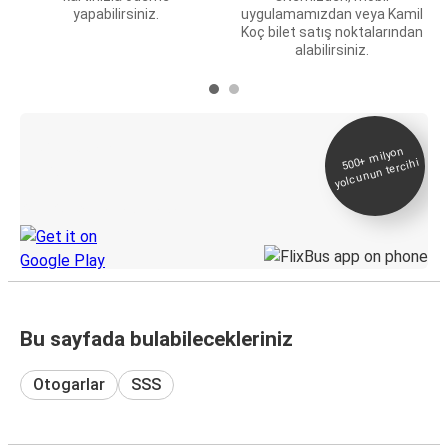
yapabilirsiniz.
uygulamamızdan veya Kamil
Koç bilet satış noktalarından
alabilirsiniz.
E-Bilet ve Canlı
500+
milyon
yolcunun tercihi
Takip
KamilKoc uygulamasını keşfedin
Bu sayfada bulabilecekleriniz
Otogarlar
SSS