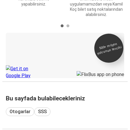
yapabilirsiniz.
uygulamamızdan veya Kamil
Koç bilet satış noktalarından
alabilirsiniz.
E-Bilet ve Canlı
500+
milyon
yolcunun tercihi
Takip
KamilKoc uygulamasını keşfedin
Bu sayfada bulabilecekleriniz
Otogarlar
SSS