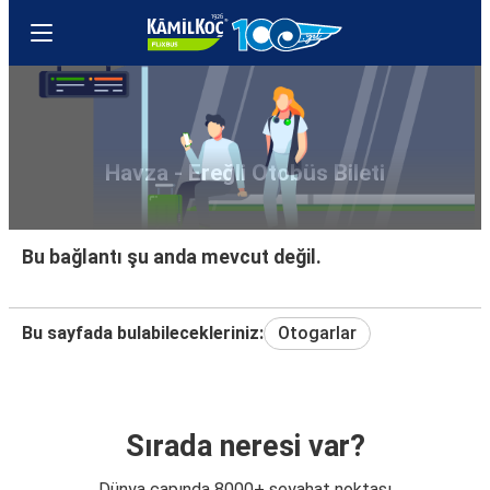
Havza - Ereğli Otobüs Bileti
Bu bağlantı şu anda mevcut değil.
Bu sayfada bulabilecekleriniz:
Otogarlar
Sırada neresi var?
Dünya çapında 8000+ seyahat noktası