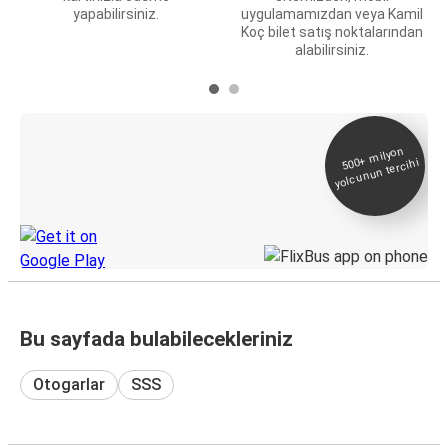
yapabilirsiniz.
uygulamamızdan veya Kamil
Koç bilet satış noktalarından
alabilirsiniz.
E-Bilet ve Canlı
500+
milyon
yolcunun tercihi
Takip
KamilKoc uygulamasını keşfedin
Bu sayfada bulabilecekleriniz
Otogarlar
SSS