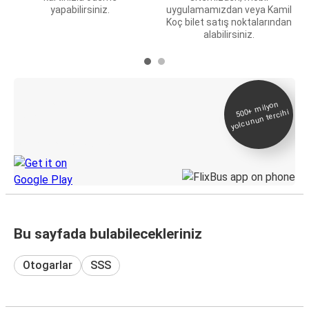
yapabilirsiniz.
uygulamamızdan veya Kamil
Koç bilet satış noktalarından
alabilirsiniz.
E-Bilet ve Canlı
500+
milyon
yolcunun tercihi
Takip
KamilKoc uygulamasını keşfedin
Bu sayfada bulabilecekleriniz
Otogarlar
SSS