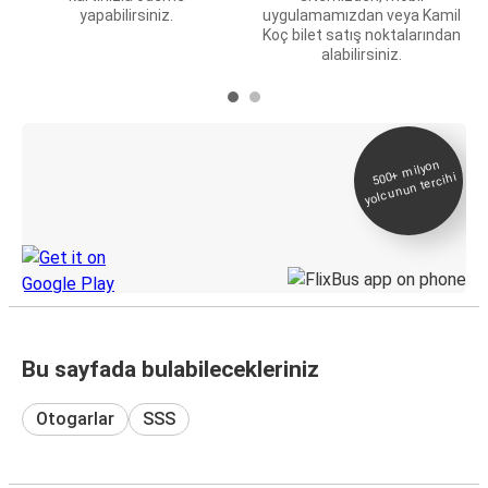
yapabilirsiniz.
uygulamamızdan veya Kamil
Koç bilet satış noktalarından
alabilirsiniz.
E-Bilet ve Canlı
500+
milyon
yolcunun tercihi
Takip
KamilKoc uygulamasını keşfedin
Bu sayfada bulabilecekleriniz
Otogarlar
SSS